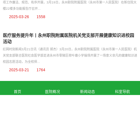
项工作廉洁、规范、有序开展，3月19日，永州职院附属医院（永州市第一人民医院）在新住院大
楼22楼多功能报告厅召开...
2025-03-26
1558
医疗服务提升年丨永州职院附属医院机关党支部开展健康知识进校园
活动
红网时刻新闻3月21日讯（通讯员 郭杰）3月20日，永州职院附属医院（永州市第一人民医院）机
关党支部联合医院社会医学部走进永州市零陵区荷叶塘小学操场开展了一场意义非凡的健康知识进
校园志愿活动，为全校师...
2025-03-21
1764
永州市纪委监委来我院走访特约监察员
首页
医院概况
新闻动态
科室导航
为了更好地落实特约监察员制度，推动监察机关依法接受民主监督、社会监督、舆论监督，11月
13日，永州市纪委监委派驻市教育局纪检监察组涂万林组长来我院走访座谈市纪委监委特约监察
员周振副院长，党委书记陈晓育...
2024-11-13
3082
红网——永州职院附属医院与永州市第四人民医院相互交流清廉医院