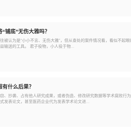
“铺底”无伤大雅吗？
往被认为是“小小不言、无伤大雅”，但从查处的案件情况看，看似不起
输送的工具。 君子役物，小人役于物...
假有什么后果？
窃、抄袭、占有他人研究成果，或者伪造、修改研究数据等学术腐败行为
式发表论文，甚至医药企业代为发表学术论文进...