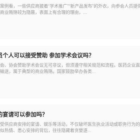
案例看，一些供应商披着“学术推广”“新产品发布”的外衣，向参会人员
商业贿赂较为隐蔽，表面上有合理的理由，...
员个人可以接受赞助 参加学术会议吗？
会、协会赞助学术会议无可非议，但须遵守相关规范和流程。医药企业直
输送，属于典型的商业贿赂。国家鼓励举办各类...
的宴请可以参加吗？
受供应商安排的宴请、娱乐等活动，不仅破坏医生执业活动或职务行为的
似热情、悉心安排的背后，往往隐藏着贪婪逐...