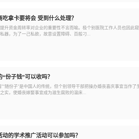
商吃拿卡要将会 受到什么处理？
提升资金周转率对企业的重要性不言而喻。极个别医院工作人员也因此窥
私器，为了一己私欲，故意设置障碍、百般刁...
“份子钱”可以收吗？
情”“随份子”是中国人的传统，但个别领导干部把操办婚丧喜庆事宜当作
之实，使婚丧嫁娶事宜成为滋生腐败的温床...
活动的学术推广活动可以参加吗？