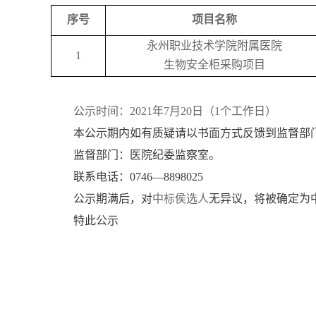
序号
项目
名称
永州职业技术学院附属医院
1
生物安全柜采购项目
公示时间：
2021年
7
月
20
日
（
1
个工作日）
本公示期内如有质疑请以书面方式反馈到监督部
监督部门：医院纪委监察室。
联系电话：
0746
—
8898025
公示期满后，对
中标侯选人
无异议，将被确定为
特此公示