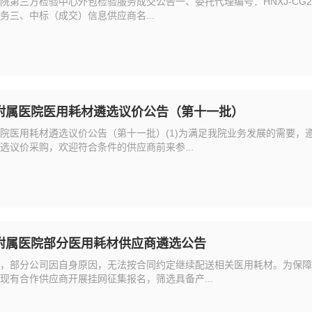
第三方检验中心外包检验服务成交公告一、委托代理编号：HNXJ-CG20
务三、中标（成交）信息供应商名...
附属医院医用耗材遴选议价公告（第十一批）
院医用耗材遴选议价公告（第十一批）(1)为满足我院业务发展的需要，
选议价采购，欢迎符合条件的供应商前来参...
附属医院部分医用耗材供应商遴选公告
，部分公司因自身原因，无法按合同约定继续配送相关医用耗材。为保障
现有合作供应商开展挂网征集报名，筛选具备产...