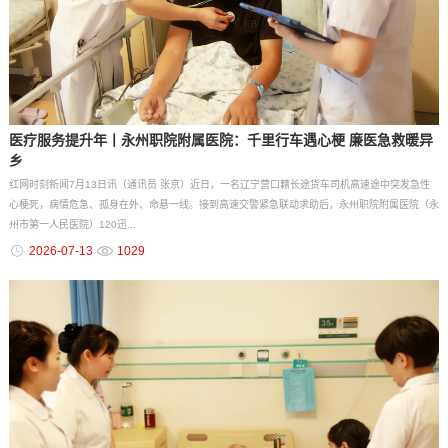
医疗服务提升年丨永州职院附属医院：千里行车遇心梗 廉医急救暖异
乡
红网时刻新闻7月13日讯（通讯员 张京）近日，一名辽宁营口籍长途货车司机高速途中突发急性
心梗死，病情危急、孤身在外、命悬一线。接到高速交警紧急联动求助后，永州职院附属医院（永
州市第一人民医院）120迅...
2026-07-13
1029