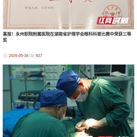
喜报！永州职院附属医院在湖南省护理学会眼科科普比赛中荣获三等
奖
...
2026-05-16
927