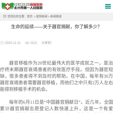
您现在的位置：
首页
>
医院新闻
>
新闻报道
生命的延续——关于器官捐献，你了解多少？
2025-11-11
1113
分享到：
器官移植作为20世纪最伟大的医学成就之一，是治
疗终末期器官衰竭患者的有效医疗手段。但因为器官短
缺，很多患者得不到及时的帮助。在中国，每年有30万
器官衰竭患者需要器官移植，而他们之中只有2万人左右
能得到移植手术的机会。
每年的6月11日是“中国器官捐献日”。近几年，全国
累计器官捐献志愿登记人数快速上升，这是一个有爱