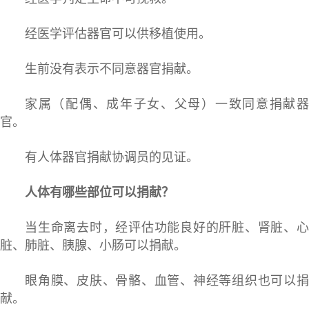
经医学评估器官可以供移植使用。
生前没有表示不同意器官捐献。
家属（配偶、成年子女、父母）一致同意捐献器
官。
有人体器官捐献协调员的见证。
人体有哪些部位可以捐献？
当生命离去时，经评估功能良好的肝脏、肾脏、心
脏、肺脏、胰腺、小肠可以捐献。
眼角膜、皮肤、骨骼、血管、神经等组织也可以捐
献。