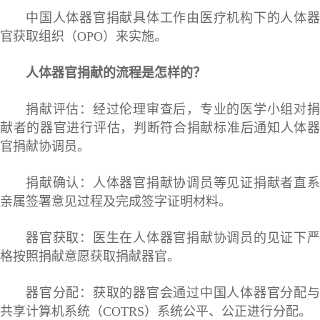
中国人体器官捐献具体工作由医疗机构下的人体器
官获取组织（OPO）来实施。
人体器官捐献的流程是怎样的？
捐献评估：经过伦理审查后，专业的医学小组对捐
献者的器官进行评估，判断符合捐献标准后通知人体器
官捐献协调员。
捐献确认：人体器官捐献协调员等见证捐献者直系
亲属签署意见过程及完成签字证明材料。
器官获取：医生在人体器官捐献协调员的见证下严
格按照捐献意愿获取捐献器官。
器官分配：获取的器官会通过中国人体器官分配与
共享计算机系统（COTRS）系统公平、公正进行分配。