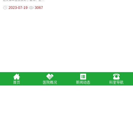
2023-07-19
3067
友情链接：
湖南省卫生健康委员会
永州职业技术学院
永州市卫生
健康委员会
永州职业技术学院
永州市纪委监委
湖南省纪委监
委
中央纪委国家监委
永州市第一人民医院
首页
医院概况
新闻动态
科室导航
急救电话 0746-8898120
总值班电话：0746-8898078
地址：湖南省永州市零陵区南津北路338号
医院公众号
医院小程序