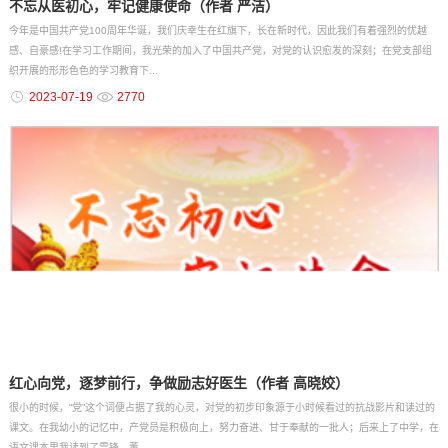
不忘从医初心，牢记健康使命（作者 严洁）
今年是中国共产党100周年华诞，我们庆幸生在红旗下，长在新时代，因此我们有着强烈的优越
感、自豪感!在学习工作期间，我光荣的加入了中国共产党，对党的认识愈发的深刻；在党支部组
织开展的形形色色的学习教育下...
2023-07-19
2770
红心向党，逐梦前行，争做励志好医生（作者 高晓姣）
很小的时候，“党”这个词便占据了我的心灵，对党的初步印象源于小时候看过的抗战影片和读过的
课文。在我幼小的记忆中，产党员是积极向上，努力奋进、甘于奉献的一批人；后来上了中学，在
语文课本里我读到了雷锋、董...