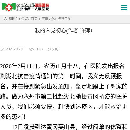
您现在的位置：
首页
>
医院文化
>
党建工作
我的入党初心(作者 许萍）
2021-10-28
11160
分享到：
2020
年
2
月
11
日
，农历正月十八，在医院发出报名
到湖北抗击疫情通知的第一时间，我义无反顾报
名，并在接到紧急出发通知，坚定地踏上了离家的
路。做为永州市第二批赴湖北驰援黄冈抗疫的医护
人员，我们必须要快，赶快到达疫区，才能救治更
多的患者！
12
日凌晨到达黄冈英山县，经过简单的休整和