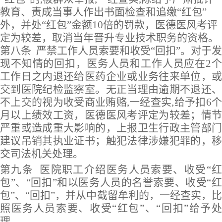
教育、责成当事人作出书面检查和追缴“红包”
外，并处“红包”金额
10
倍的罚款，
医德医风考评
定为较差，
取消当年晋升专业技术职务的资格。
第八条
严禁工作人员索要和收受
“回扣”。对于发
现不知情的回扣，医务人员和工作人员应在
2
工作日之内退还给医药企业或业务往来单位，
或
交到医院
纪检监察室。
无正当理由逾期不退还
不上交
的视为收受商业贿赂
,一经查实,
给予扣
6
月以上绩效工资
，
医德医风考评定为较差
；情
严重或造成重大影响的，上报卫生行政主管部门
建议吊销其执业证书；触犯法律涉嫌犯罪的，移
交司法机关处理。
第
九
条
医院职工介绍医务人员索要、收受
“
包”、“回扣”和以医务人员的名誉索要、收受“红
包”、“回扣”，并从中截留牟利的，一经查实，比
照医务人员索要、收受“红包”、“回扣”给予处
理。