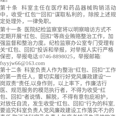
第十条
科室主任在医疗和药品器械购销活
中，收受
“红包”“回扣”谋取私利的，除按上述
定处理外，一律免职
。
第
十一
条
医院纪检监察室将以明察暗访方式不
定期开展
“红包、回扣”等商业贿赂整治工作，加
强监督和整治力度。纪检监察办公室专门受理有
关“红包、回扣”投诉和举报，对举报人实行严格
保密，举报电话:07
46-8898025
，举报邮箱
:
fsyyjw66
@163.com
第十
二
条
科室负责人作为整治
“红包、回扣”工作
的第一责任人，要切实履行好党风廉政建设“一
岗双责”责任,以身作则，以上率下，作廉洁行
医、规范服务的模范执行者，不得为收受“红
包、回扣”者说情、解脱，不得有意包庇袒护，
对放任自流，发生收受“红包、回扣”行为的科室,
要追究科室负责人党风廉政建设工作落实不力的