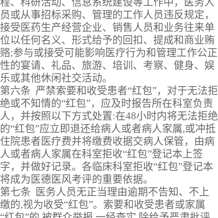
程、科研活动、信息系统建设等工作中，医务人
员或从事招标采购、管理的工作人员违反规定，
接受医药生产经营企业、销售人员和业务往来单
位以任何名义、形式给予的回扣、提成和商业贿
赂
;参与或接受可能影响医疗行为和管理工作公正
性的宴请、礼品、旅游、培训、考察、健身、娱
乐或其他休闲社交活动。
第六条
严禁索要和收受患者
“红包”，对于无法拒
绝或不知情的“红包”，应及时报告所在科室负责
人，并按照以下方式处置:在
48
小时内将无法拒绝
的
“红包”应立即退还给病人或者病人家属,
或
冲抵
住院患者医疗费并将缴费收据交病人保管，
由
病
人或者病人家属在科室拒收
“红包”登记本上签
字
，并
做好记录。各临床科室拒收
“红包”登记本
将成为医德医风考评的重要依据。
第七条
医务人员无正当理由逾期不告知、不上
缴的
,视为收受“红包”。索要和收受患者或家属
“红包”的,被群众举报,一经查实,除给予严肃批评