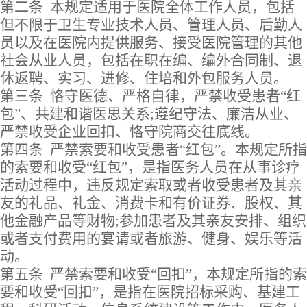
第二条
本规定适用于医院全体工作人员，包括
但不限于卫生专业技术人员、管理人员、后勤人
员以及在医院内提供服务
、
接受医院管理的其他
社会从业人员，包括在职在编、编外合同制、退
休返聘、实习、进修、住培和外包服务人员。
第三条
恪守医德、严格自律，
严
禁收受患者
“红
包”、共建和谐医思关系;遵纪守法、廉洁从业、
严禁收受企业回扣、恪守院商交往底线。
第四条
严禁索要和收受患者
“红包”。本规定所指
的索要和收受“红包”，是指医务人员在从事诊疗
活动过程中，违反规定索取或者收受患者及其亲
友的礼品、礼金、消费卡和有价证券、股权、其
他金融产品等财物;参加患者及其亲友安排、组织
或者支付费用的宴请或者旅游、健身、娱乐等活
动。
第五条
严禁索要和收受
“回扣”，本规定所指的索
要和收受“回扣”，是指在医院
招标
采购、基建工